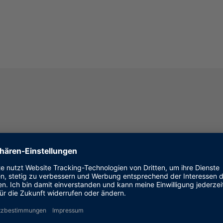
ine Onboard-Signalkonditionierung und eine integrie
LEXIO-I/O-Boards, FPGA-Subsysteme, MultiCompact-E
ektanforderungen dank softwarekonfigurierbarer Har