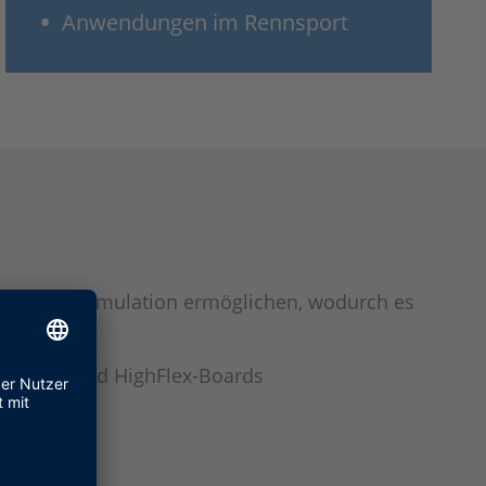
Anwendungen im Rennsport
rte Fehlersimulation ermöglichen, wodurch es
inheiten und HighFlex-Boards
dware