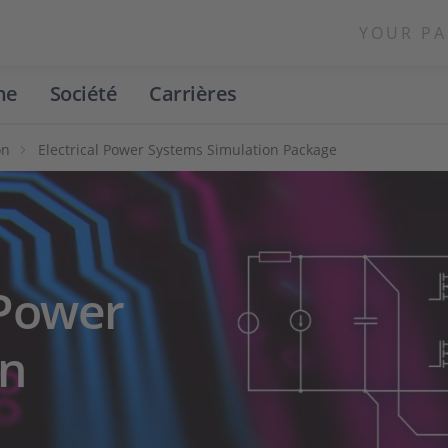
YOUR PA
ne
Société
Carrières
on
Electrical Power Systems Simulation Package
 Power
on