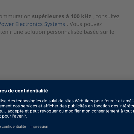
e commutation
supérieures à 100 kHz
, consultez
Power Electronics Systems
. Vous pouvez
enir une solution personnalisée basée sur le