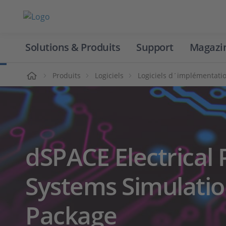
Solutions & Produits
Support
Magazi
Accueil
Produits
Logiciels
Logiciels d´implémentati
dSPACE Electrical
Systems Simulati
Package