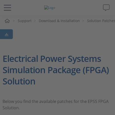
eil
Support
Download & Installation
Solution Patche
Solutions & Produits
Support
Magazine
Electrical Power Systems
Simulation Package (FPGA)
Société
Solution
Carrières
Below you find the available patches for the EPSS FPGA
Solution.