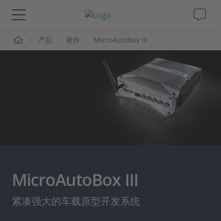
页
产品
硬件
MicroAutoBox III
解决方案&产品
Support
视频
杂志
公司
MicroAutoBox III
人才招聘
紧凑强大的车载原型开发系统