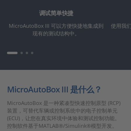
调试简单快捷
MicroAutoBox III 可以方便快捷地集成到
使用我们
现有的测试结构中。
MicroAutoBox III 是什么？
MicroAutoBox 是一种紧凑型快速控制原型 (RCP)
装置，可替代车辆或控制系统中的电子控制单元
(ECU)，让您在真实环境中体验和测试控制功能。
控制软件基于MATLAB®/Simulink®模型开发。