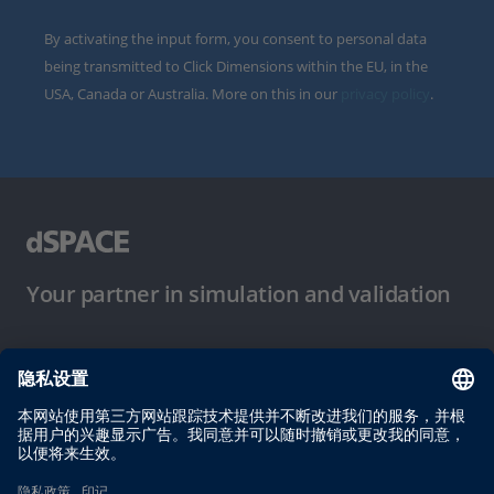
By activating the input form, you consent to personal data
being transmitted to Click Dimensions within the EU, in the
USA, Canada or Australia. More on this in our
privacy policy
.
Your partner in simulation and validation
使用条件
隐私政策
版权声明与一般条款及条件