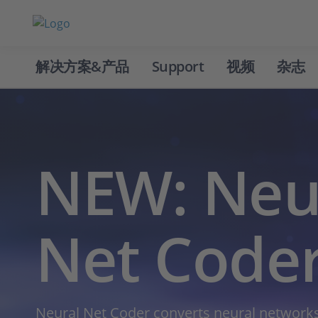
解决方案&产品
Support
视频
杂志
NEW: Neu
Net Code
Neural Net Coder converts neural networks 