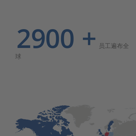
2900
+
员工遍布全
球