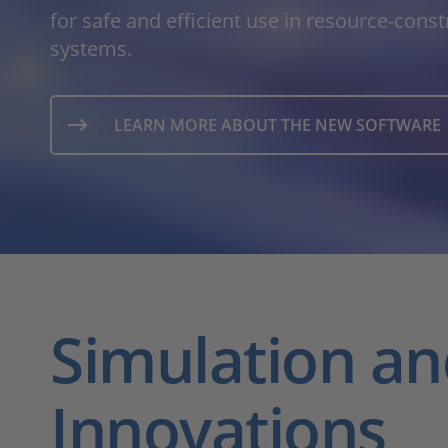
for safe and efficient use in resource-con
systems.
LEARN MORE ABOUT THE NEW SOFTWARE
Simulation an
Innovations