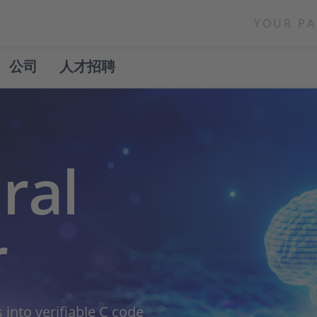
YOUR PA
公司
人才招聘
ral
r
into verifiable C code