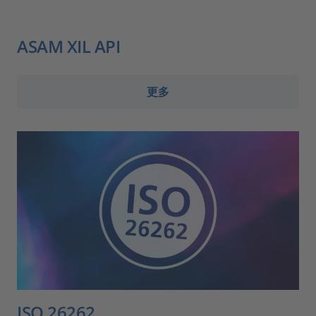
ASAM XIL API
更多
ISO 26262