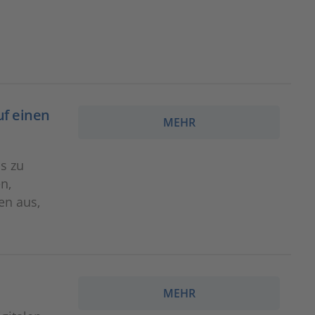
uf einen
MEHR
s zu
n,
en aus,
MEHR