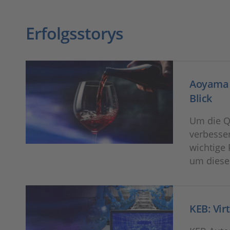
Erfolgsstorys
Aoyama G
Blick
Um die Q
verbesse
wichtige 
um diese 
KEB: Virt