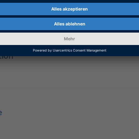
tion
e