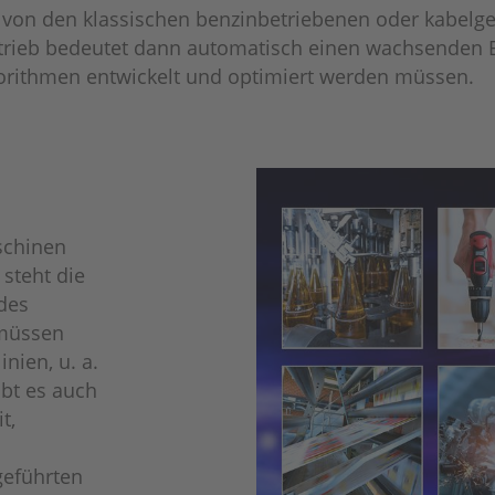
 von den klassischen benzinbetriebenen oder kabelg
trieb bedeutet dann automatisch einen wachsenden 
rithmen entwickelt und optimiert werden müssen.
schinen
 steht die
des
 müssen
nien, u. a.
ibt es auch
t,
geführten