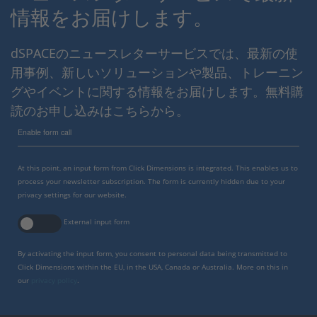
情報をお届けします。
dSPACEのニュースレターサービスでは、最新の使
用事例、新しいソリューションや製品、トレーニン
グやイベントに関する情報をお届けします。無料購
読のお申し込みはこちらから。
Enable form call
At this point, an input form from Click Dimensions is integrated. This enables us to
process your newsletter subscription. The form is currently hidden due to your
privacy settings for our website.
External input form
By activating the input form, you consent to personal data being transmitted to
Click Dimensions within the EU, in the USA, Canada or Australia. More on this in
our
privacy policy
.