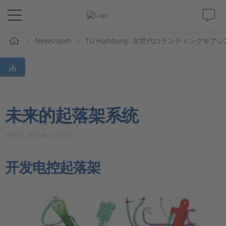
Newsroom
TU Hamburg: 次世代のランディングギア
解决方案&产品
Support
视频
未来的起落架系统
杂志
発行元: 2010年11月15日
公司
开发电控起落架
人才招聘