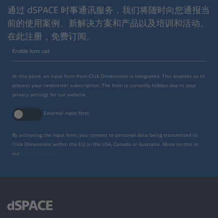
通过 dSPACE 时事通讯服务，我们将随时向您通报当
前的使用案例、新解决方案和产品以及培训和活动。
在此注册，免费订阅。
Enable form call
At this point, an input form from Click Dimensions is integrated. This enables us to
process your newsletter subscription. The form is currently hidden due to your
privacy settings for our website.
External input form
By activating the input form, you consent to personal data being transmitted to
Click Dimensions within the EU, in the USA, Canada or Australia. More on this in
our
privacy policy
.