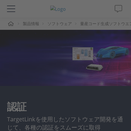
ーム
製品情報
ソフトウェア
量産コード生成ソフトウエ
ソリューションと製品
サポート
動画
Magazine
企業情報
認証
採用情報
TargetLinkを使用したソフトウェア開発を通
じて、各種の認証をスムーズに取得