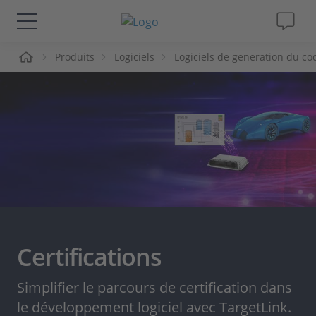
ueil
Produits
Logiciels
Logiciels de generation du co
Solutions & Produits
Support
Magazine
Société
Carrières
Certifications
Simplifier le parcours de certification dans
le développement logiciel avec TargetLink.