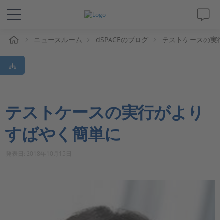
ム
ニュースルーム
dSPACEのブログ
テストケースの実
ソリューションと製品
サポート
動画
テストケースの実行がより
すばやく簡単に
Magazine
発表日: 2018年10月15日
企業情報
採用情報