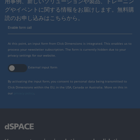
用事例、新しいソリューションや製品、トレーニン
グやイベントに関する情報をお届けします。無料購
読のお申し込みはこちらから。
Enable form call
At this point, an input form from Click Dimensions is integrated. This enables us to
process your newsletter subscription. The form is currently hidden due to your
privacy settings for our website.
External input form
By activating the input form, you consent to personal data being transmitted to
Click Dimensions within the EU, in the USA, Canada or Australia. More on this in
our
privacy policy
.