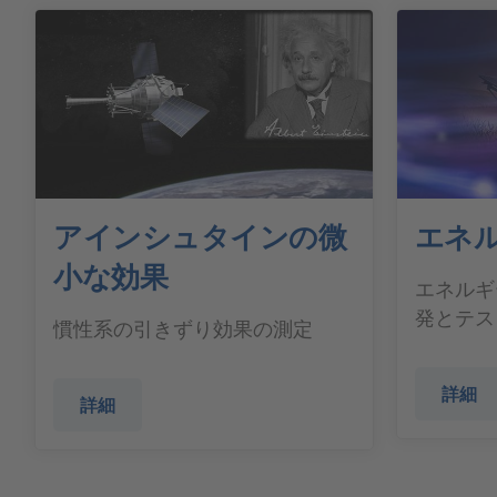
アインシュタインの微
エネ
小な効果
エネルギ
発とテス
慣性系の引きずり効果の測定
詳細
詳細