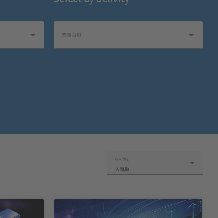
業務分野
並べ替え
人気順