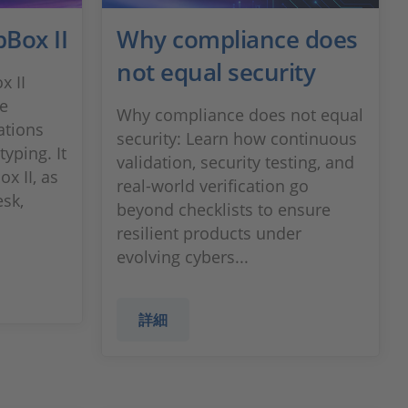
bBox II
Why compliance does
not equal security
x II
ce
Why compliance does not equal
ations
security: Learn how continuous
yping. It
validation, security testing, and
x II, as
real‑world verification go
esk,
beyond checklists to ensure
resilient products under
evolving cybers...
詳細