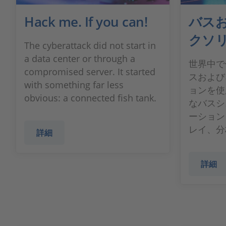
Hack me. If you can!
バス
クソ
The cyberattack did not start in
a data center or through a
世界中で
compromised server. It started
スおよび
with something far less
ョンを使
obvious: a connected fish tank.
なバスシ
ーション
レイ、分
詳細
詳細