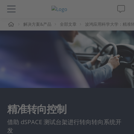
页
解决方案&产品
全部文章
波鸿应用科学大学：精准
解决方案&产品
Support
视频
杂志
公司
精准转向控制
人才招聘
借助 dSPACE 测试台架进行转向转向系统开
发