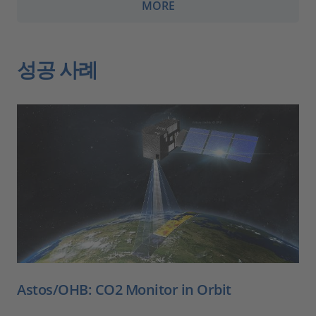
MORE
성공 사례
Astos/OHB: CO2 Monitor in Orbit