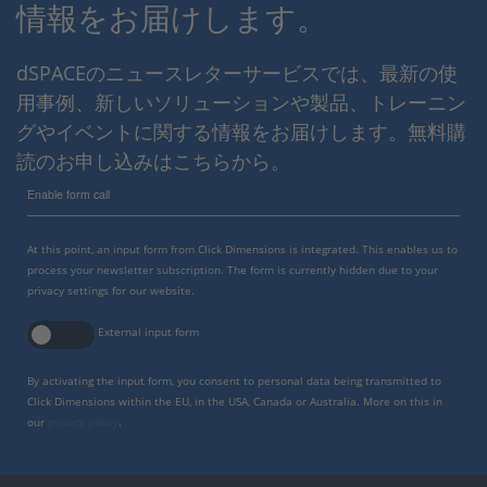
情報をお届けします。
dSPACEのニュースレターサービスでは、最新の使
用事例、新しいソリューションや製品、トレーニン
グやイベントに関する情報をお届けします。無料購
読のお申し込みはこちらから。
Enable form call
At this point, an input form from Click Dimensions is integrated. This enables us to
process your newsletter subscription. The form is currently hidden due to your
privacy settings for our website.
External input form
By activating the input form, you consent to personal data being transmitted to
Click Dimensions within the EU, in the USA, Canada or Australia. More on this in
our
privacy policy
.