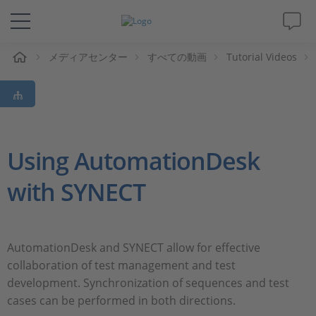
ム
メディアセンター
すべての動画
Tutorial Videos
ソリューションと製品
サポート
動画
Using AutomationDesk
with SYNECT
Magazine
企業情報
AutomationDesk and SYNECT allow for effective
collaboration of test management and test
採用情報
development. Synchronization of sequences and test
cases can be performed in both directions.