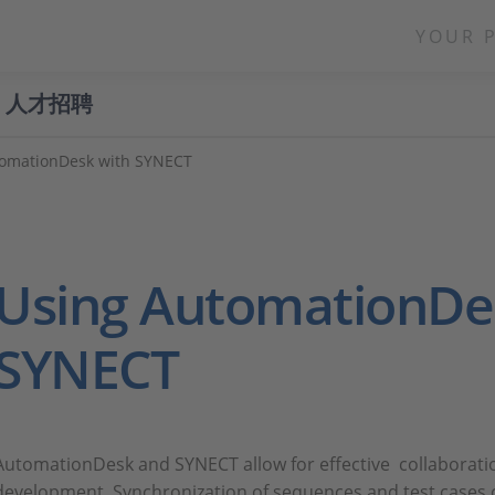
YOUR 
人才招聘
tomationDesk with SYNECT
Using AutomationDe
SYNECT
AutomationDesk and SYNECT allow for effective collaborati
development. Synchronization of sequences and test cases 