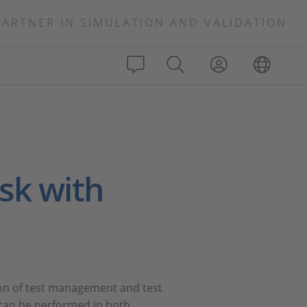
PARTNER IN SIMULATION AND VALIDATION
sk with
on of test management and test
can be performed in both