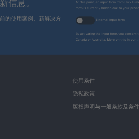
最新信息。
At this point, an input form from Click Di
form is currently hidden due to your privac
报当前的使用案例、新解决方
External input form
By activating the input form, you consent 
Canada or Australia. More on this in our
p
使用条件
隐私政策
版权声明与一般条款及条