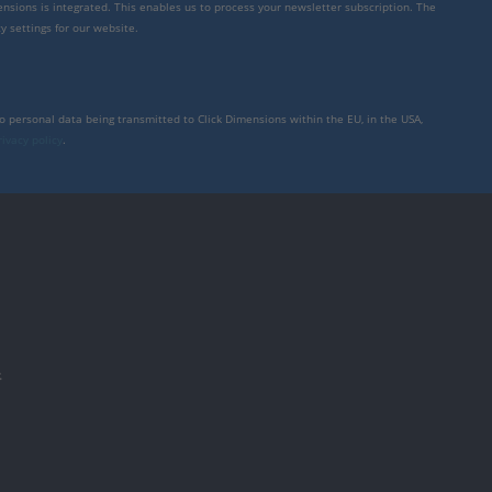
mensions is integrated. This enables us to process your newsletter subscription. The
y settings for our website.
to personal data being transmitted to Click Dimensions within the EU, in the USA,
rivacy policy
.
件