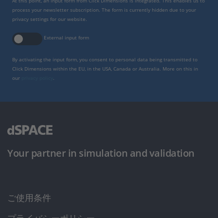
At this point, an input form from Click Dimensions is integrated. This enables us to
process your newsletter subscription. The form is currently hidden due to your
privacy settings for our website.
External input form
By activating the input form, you consent to personal data being transmitted to
Click Dimensions within the EU, in the USA, Canada or Australia. More on this in
our
privacy policy
.
Your partner in simulation and validation
ご使用条件
プライバシーポリシー