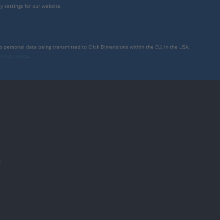
y settings for our website.
to personal data being transmitted to Click Dimensions within the EU, in the USA,
rivacy policy
.
件