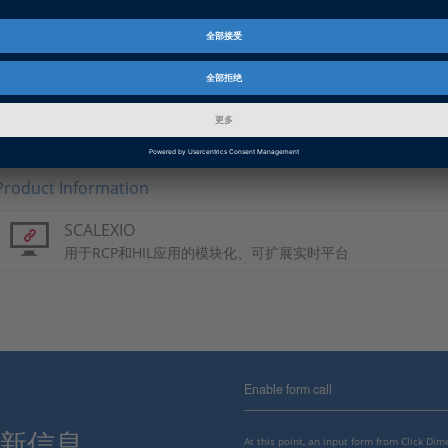
Basic Information
汽车工业
dSPACE 系统已由国际汽车客户成功用于开发和测试嵌入式电
Product Information
SCALEXIO
用于RCP和HIL应用的模块化、可扩展实时平台
Enable form call
最新信息。
At this point, an input form from Click Di