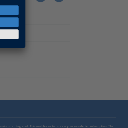
子产品。
mensions is integrated. This enables us to process your newsletter subscription. The