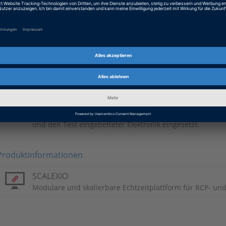
Japanisch: All You Can Test
PDF, 2875 KB
Chinesisch: 一切皆可测试
PDF, 5199 KB
Grundlegende Informationen
Automobilindustrie
dSPACE-Systeme werden weltweit erfolgreich bei automo
und den Test eingebetteter Elektronik eingesetzt.
Produktinformationen
SCALEXIO
Modulare und skalierbare Echtzeitplattform für RCP- u