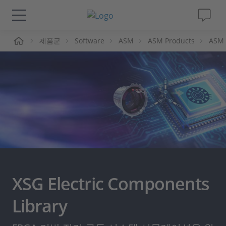
제품군
Software
ASM
ASM Products
ASM
솔루션 및 제품
Support
동영상
Magazine
회사
XSG Electric Components
인재채용
Library