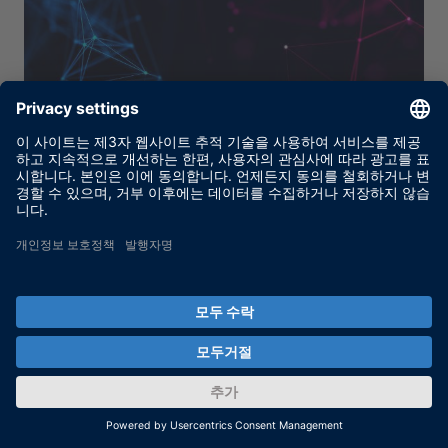
XSG AC 모터 제어 라이브러리
MicroAutoBox II, MicroLabBox 및 SCALEXIO용
FPGA 기반 제어 설계
MORE