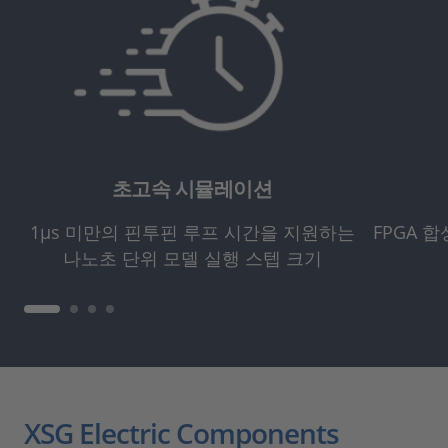
초고속 시뮬레이션
1µs 미만의 핀투핀 루프 시간을 지원하는
FPGA 
나노초 단위 모델 실행 스텝 크기
XSG Electric Components