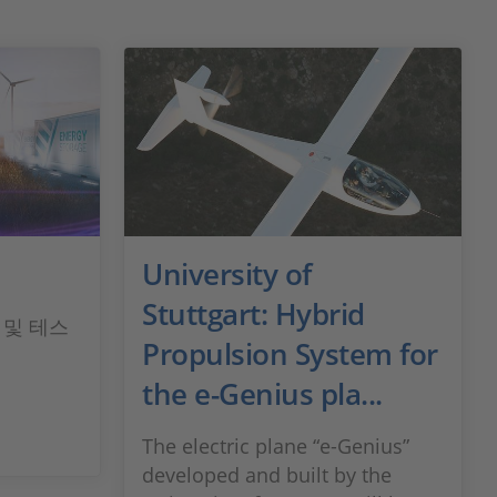
University of
Stuttgart: Hybrid
 및 테스
Propulsion System for
the e-Genius pla...
The electric plane “e-Genius”
developed and built by the