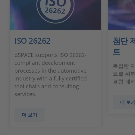
ISO 26262
첨단 제
트
dSPACE supports ISO 26262-
compliant development
복잡한 제
processes in the automotive
트를 위
industry with a fully certified
결합 패
tool chain and consulting
services.
더 보
더 보기