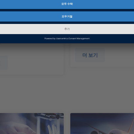
I Information
전력 관리
 API is a standard for
DC/DC 컨버터 및 전기 
munication between
련된 기타 파워 일렉트로
omation tools and test
성 요소의 개발 및 테스
.
더 보기
기