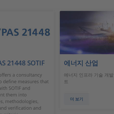
AS 21448 SOTIF
에너지 산업
ffers a consultancy
에너지 인프라 기술 개발
to define measures that
트
ith SOTIF and
nt them into
더 보기
s, methodologies,
and verification and