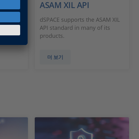
ASAM XIL API
차량에 관
dSPACE supports the ASAM XIL
닉스 구
API standard in many of its
트
products.
더 보기