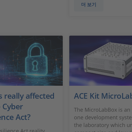
더 보기
 really affected
ACE Kit MicroLa
e Cyber
The MicroLabBox is an a
ence Act?
one development syste
the laboratory which un
ilience Act reality