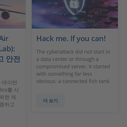
ir
Hack me. If you can!
Lab):
The cyberattack did not start in
고 안전
a data center or through a
compromised server. It started
with something far less
obvious: a connected fish tank.
와 데이턴
Box를 사
위한 제
더 보기
검증하고