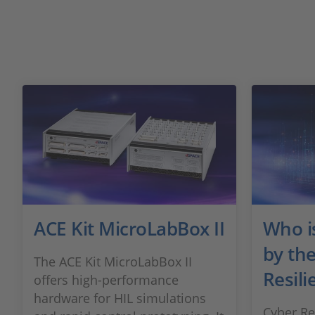
ACE Kit MicroLabBox II
Who is
by th
The ACE Kit MicroLabBox II
Resili
offers high-performance
hardware for HIL simulations
Cyber Res