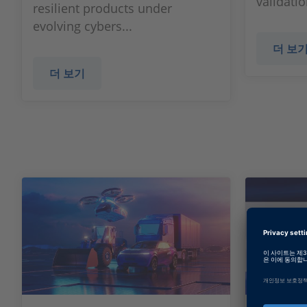
validatio
resilient products under
evolving cybers...
더 보
더 보기