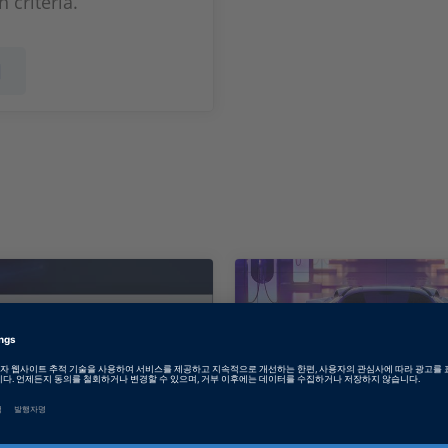
n criteria.
기