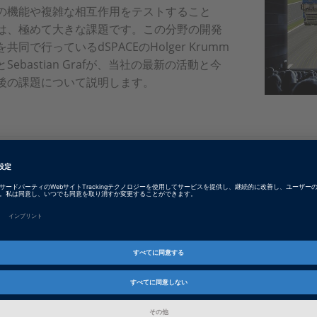
の機能や複雑な相互作用をテストすること
は、極めて大きな課題です。この分野の開発
を共同で行っているdSPACEのHolger Krumm
とSebastian Grafが、当社の最新の活動と今
後の課題について説明します。
日本語: Cinema for Sensors
PDF, 2140 KB
ドイツ語: Kino für Sensoren
PDF, 2034 KB
英語: Cinema for Sensors
PDF, 1995 KB
中国語: Cinema for Sensors
PDF, 1510 KB