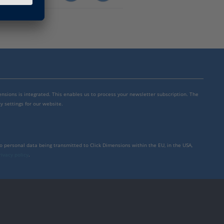
mensions is integrated. This enables us to process your newsletter subscription. The
y settings for our website.
to personal data being transmitted to Click Dimensions within the EU, in the USA,
rivacy policy
.