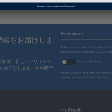
Enable form call
情報をお届けしま
At this point, an input form from Click Di
form is currently hidden due to your privac
使用事例、新しいソリューシ
External input form
をお届けします。無料購読
By activating the input form, you consent 
Canada or Australia. More on this in our
p
ご使用条件