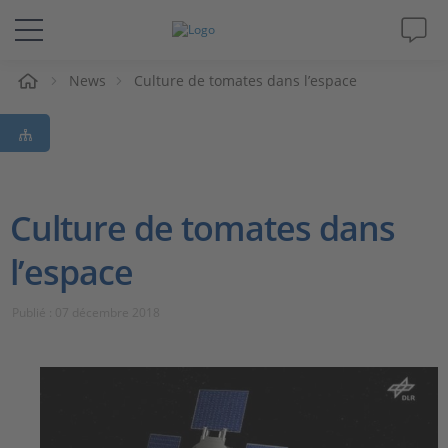
eil
News
Culture de tomates dans l’espace
Solutions & Produits
Support
Magazine
Culture de tomates dans
l’espace
Société
Publié : 07 décembre 2018
Carrières