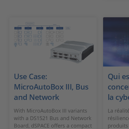
Use Case:
Qui e
MicroAutoBox III, Bus
concer
and Network
la cyb
With MicroAutoBox III variants
La réalit
with a DS1521 Bus and Network
résilienc
Board, dSPACE offers a compact
produits