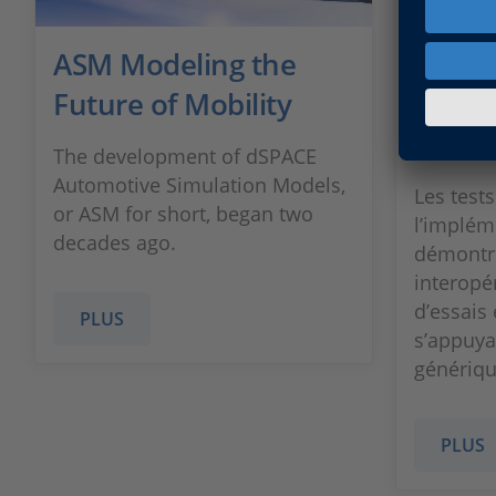
ASM Modeling the
Tests 
Future of Mobility
l’imp
XIL AP
The development of dSPACE
Automotive Simulation Models,
Les tests
or ASM for short, began two
l’implém
decades ago.
démontr
interopé
d’essais 
PLUS
s’appuyan
génériqu
PLUS