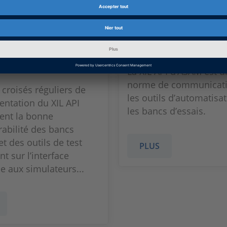
croisés de
Informations sur
lémentation du
XIL API
I
La XIL API d’ASAM est u
norme de communicati
 croisés réguliers de
les outils d’automatisat
entation du XIL API
les bancs d’essais.
ent la bonne
rabilité des bancs
et des outils de test
PLUS
t sur l’interface
e aux simulateurs...