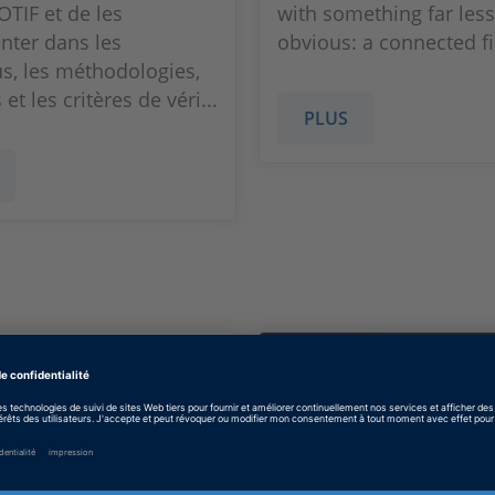
TIF et de les
with something far less
ter dans les
obvious: a connected fi
s, les méthodologies,
 et les critères de véri...
PLUS