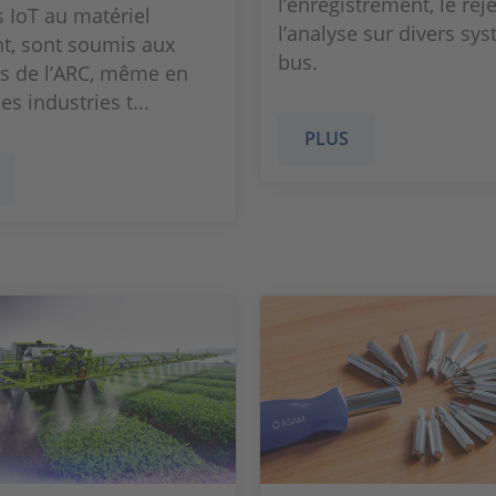
l’enregistrement, le rej
s IoT au matériel
l’analyse sur divers sy
ent, sont soumis aux
bus.
s de l’ARC, même en
s industries t...
PLUS