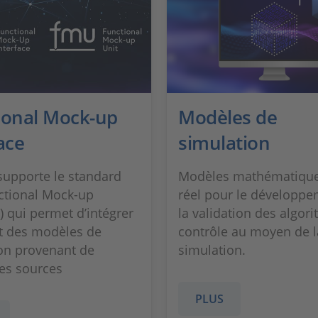
ional Mock-up
Modèles de
ace
simulation
upporte le standard
Modèles mathématiqu
ctional Mock-up
réel pour le développe
) qui permet d’intégrer
la validation des algor
t des modèles de
contrôle au moyen de l
on provenant de
simulation.
tes sources
PLUS