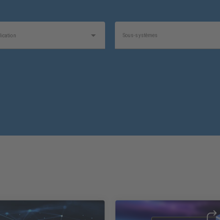
ication
Sous-systèmes
on
Produit