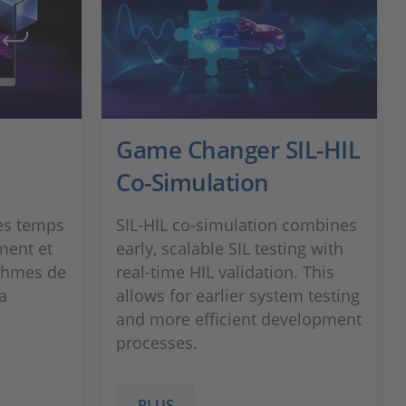
Game Changer SIL-HIL
Co-Simulation
es temps
SIL-HIL co-simulation combines
ment et
early, scalable SIL testing with
ithmes de
real-time HIL validation. This
a
allows for earlier system testing
and more efficient development
processes.
PLUS