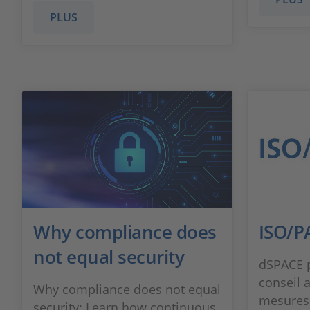
PLUS
Why compliance does
ISO/P
not equal security
dSPACE p
conseil a
Why compliance does not equal
mesures 
security: Learn how continuous