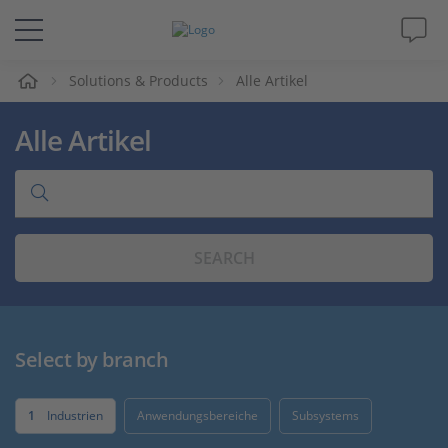
e
Solutions & Products
Alle Artikel
Lösungen & Produkte
Alle Artikel
Support
Videos
SEARCH
Magazin
Unternehmen
Select by branch
Karriere
1
Industrien
Anwendungsbereiche
Subsystems