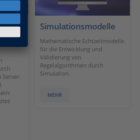
nn du
Simulationsmodelle
Mathematische Echtzeitmodelle
für die Entwicklung und
Validierung von
m
Regelalgorithmen durch
urch
Simulation.
 Server.
l
sein:
MEHR
ztes