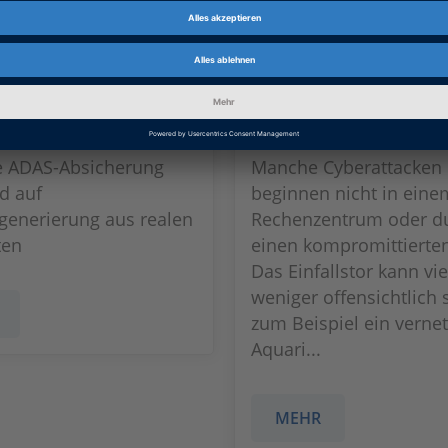
a: Von der
Hack mich – we
 ins Labor
kannst!
te ADAS-Absicherung
Manche Cyberattacken
d auf
beginnen nicht in eine
generierung aus realen
Rechenzentrum oder d
ten
einen kompromittierten
Das Einfallstor kann vie
weniger offensichtlich 
zum Beispiel ein vernet
Aquari...
MEHR