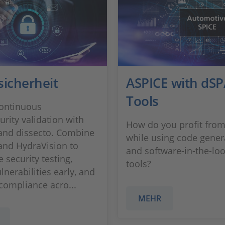
sicherheit
ASPICE with dS
Tools
ontinuous
urity validation with
How do you profit fro
and dissecto. Combine
while using code gener
 and HydraVision to
and software-in-the-loo
 security testing,
tools?
lnerabilities early, and
compliance acro...
MEHR