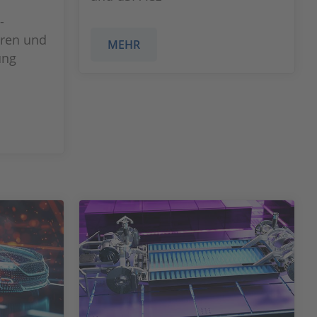
-
eren und
MEHR
ung