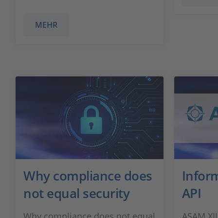
MEHR
Why compliance does
Infor
not equal security
API
Why compliance does not equal
ASAM XIL