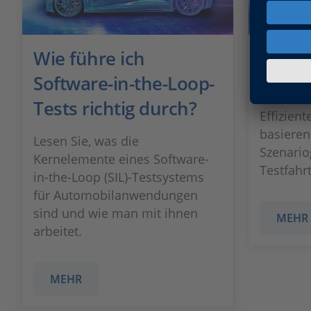
Wie führe ich
Toyot
Software-in-the-Loop-
Straße
Tests richtig durch?
Effizien
basieren
Lesen Sie, was die
Szenario
Kernelemente eines Software-
Testfahr
in-the-Loop (SIL)-Testsystems
für Automobilanwendungen
sind und wie man mit ihnen
MEHR
arbeitet.
MEHR