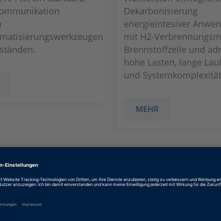
Kommunikation
Dekarbonisierung
n
energieintesiver Anwe
omatisierungswerkzeugen
mit H2‑Verbrennungsm
ständen.
Brennstoffzelle und adr
hohe Lasten, lange Lau
und Systemkomplexität 
MEHR