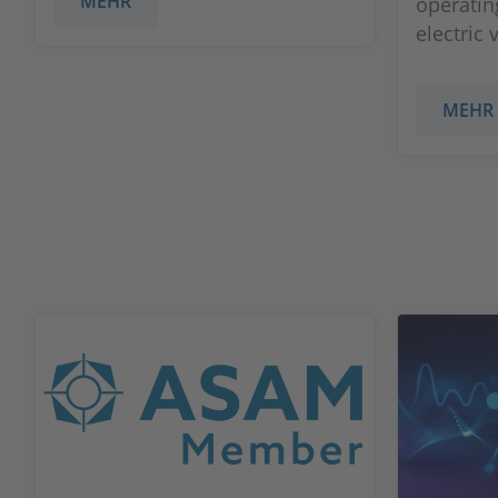
MEHR
operating
electric 
MEHR