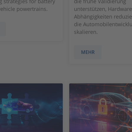
 strategies for battery
die frühe Validierung
vehicle powertrains.
unterstützen, Hardware
Abhängigkeiten reduzi
die Automobilentwickl
skalieren.
MEHR