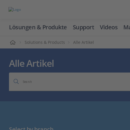
Lösungen & Produkte
Support
Videos
Ma
ome
Solutions & Products
Alle Artikel
Alle Artikel
Search
Select by branch