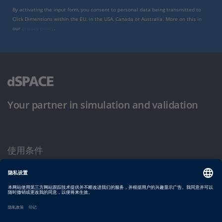
By activating the input form, you consent to personal data being transmitted to
Click Dimensions within the EU, in the USA, Canada or Australia. More on this in
our
privacy policy
.
Your partner in simulation and validation
使用条件
隐私政策
版权声明与一般条款及条件