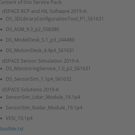
Content of this Service Pack:
dSPACE RCP and HIL Software 2019-A:
DS_3DLibraryConfigurationTool_P1_561631
DS_ASM_9.3_p2_558380
DS_ModelDesk_5.1_p3_244480
DS_MotionDesk_4.4p4_561631
dSPACE Sensor Simulation 2019-A
DS_MonitoringService_1.0_p2_561631
DS_SensorSim_1.1p4_561632
dSPACE Solutions 2019-A
SensorSim_Lidar_Module_19.1p4
SensorSim_Radar_Module_19.1p4
VESI_19.1p4
ReadMe.txt