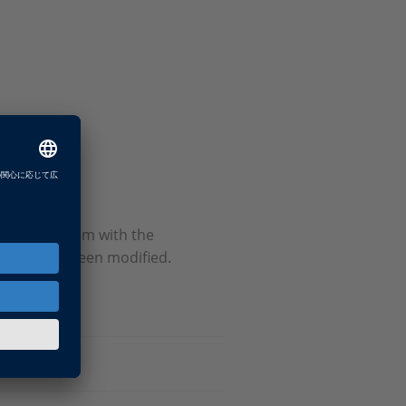
oradic problem with the
s have
not
been modified.