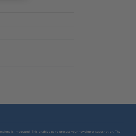
mensions is integrated. This enables us to process your newsletter subscription. The