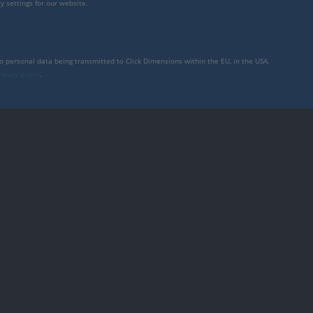
y settings for our website.
to personal data being transmitted to Click Dimensions within the EU, in the USA,
rivacy policy
.