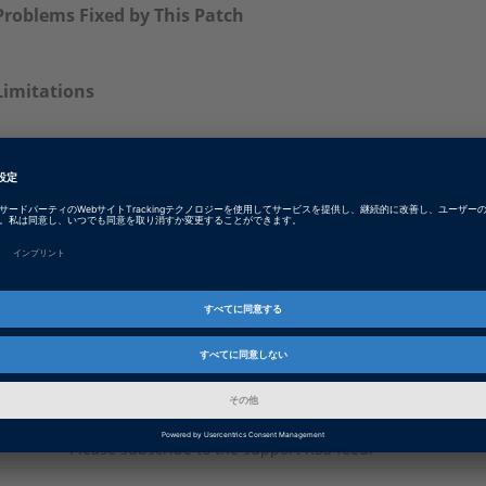
Problems Fixed by This Patch
Limitations
Installation Notes & Download
dSPACE_Sensor_Simulation_2019-A_ServicePack_1_v2.exe
New Features Guide
The setup file was replaced 2020-03-24 (v2) because of a sp
installation of the contained patches. The contained patche
関連項目
RSS Feed
Please subscribe to the support RSS feed.