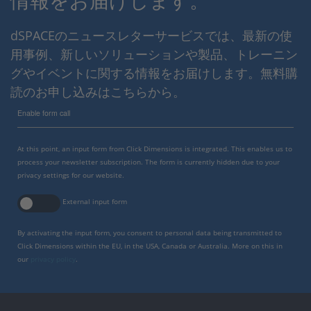
情報をお届けします。
dSPACEのニュースレターサービスでは、最新の使
用事例、新しいソリューションや製品、トレーニン
グやイベントに関する情報をお届けします。無料購
読のお申し込みはこちらから。
Enable form call
At this point, an input form from Click Dimensions is integrated. This enables us to
process your newsletter subscription. The form is currently hidden due to your
privacy settings for our website.
External input form
By activating the input form, you consent to personal data being transmitted to
Click Dimensions within the EU, in the USA, Canada or Australia. More on this in
our
privacy policy
.