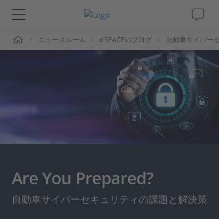
ーム
ニュースルーム
dSPACEのブログ
自動車サイバー
ソリューションと製品
サポート
動画
Magazine
企業情報
Are You Prepared?
採用情報
自動車サイバーセキュリティの課題と解決策