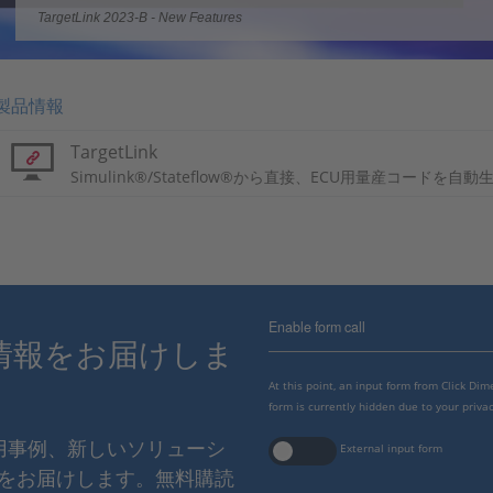
TargetLink 2023-B - New Features
製品情報
TargetLink
Simulink®/Stateflow®から直接、ECU用量産コードを自動
Enable form call
情報をお届けしま
At this point, an input form from Click Di
form is currently hidden due to your privac
使用事例、新しいソリューシ
External input form
をお届けします。無料購読