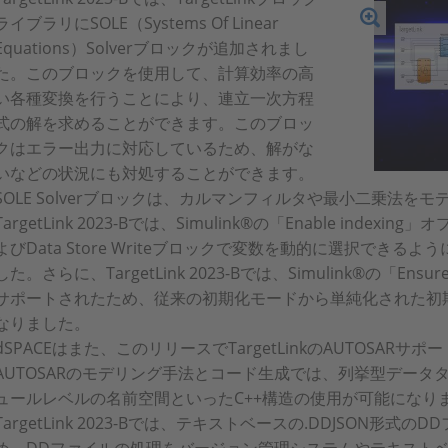
ライブラリにSOLE（Systems Of Linear
Equations）Solverブロックが追加されまし
た。このブロックを使用して、計算効率の高
い各種変換を行うことにより、連立一次方程
式の解を求めることができます。このブロッ
クはエラー出力に対応しているため、解がな
いなどの状況にも対処することができます。
SOLE Solverブロックは、カルマンフィルタや最小二乗法
TargetLink 2023-Bでは、Simulink®の「Enable indexing
よびData Store Writeブロックで変数を動的に選択でき
した。さらに、TargetLink 2023-Bでは、Simulink®の「Ensure 
サポートされたため、従来の初期化モードから単純化された初
なりました。
dSPACEはまた、このリリースでTargetLinkのAUTOSARサポ
AUTOSARのモデリング手法とコード生成では、列挙型データ
ュールレベルの名前空間といったC++構造の使用が可能になり
TargetLink 2023-Bでは、テキストベースの.DDJSON形