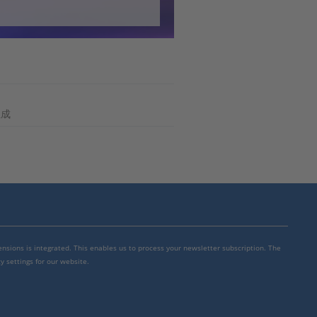
生成
mensions is integrated. This enables us to process your newsletter subscription. The
y settings for our website.