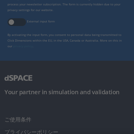
process your newsletter subscription. The form is currently hidden due to your
privacy settings for our website.
External input form
By activating the input form, you consent to personal data being transmitted to
Click Dimensions within the EU, in the USA, Canada or Australia. More on this in
our
privacy policy
.
Your partner in simulation and validation
ご使用条件
プライバシーポリシー