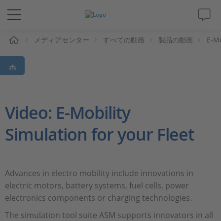
ム
メディアセンター
すべての動画
製品の動画
E-Mo
ソリューションと製品
サポート
動画
Video: E-Mobility
Simulation for your Fleet
Magazine
企業情報
Advances in electro mobility include innovations in
electric motors, battery systems, fuel cells, power
採用情報
electronics components or charging technologies.
The simulation tool suite ASM supports innovators in all