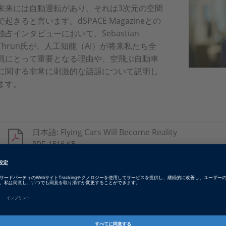
未来には自動運転があり、それは3次元の空間
で起きると言います。dSPACE Magazineとの
独占インタビューにおいて、Sebastian
Thrun氏が、人工知能（AI）が将来私たち全
員にとって重要となる理由や、空飛ぶ自動車
に関する非常に刺激的な話題について説明し
ます。
日本語: Flying Cars Will Become Reality
PDF, 1516 KB
ドイツ語: Fliegende Autos werden Realität
PDF, 2335 KB
英語: Flying Cars Will Become Reality
PDF, 2335 KB