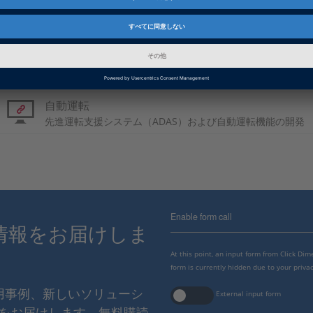
中国語: Flying Cars Will Become Reality
PDF, 2188 KB
基本情報
自動運転
先進運転支援システム（ADAS）および自動運転機能の開発
Enable form call
情報をお届けしま
At this point, an input form from Click Di
form is currently hidden due to your privac
使用事例、新しいソリューシ
External input form
をお届けします。無料購読