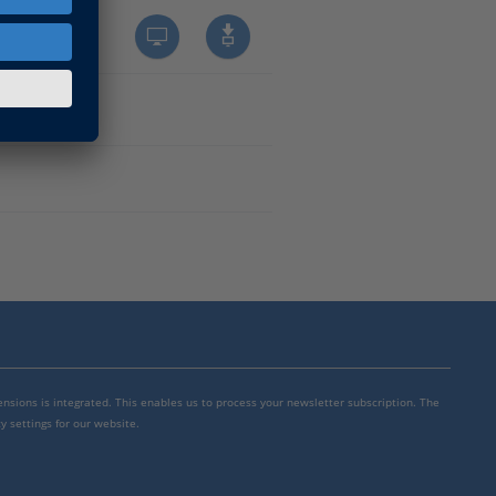
mensions is integrated. This enables us to process your newsletter subscription. The
y settings for our website.