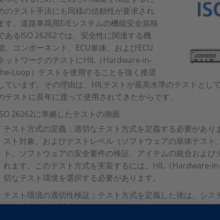
めのテスト手法にも同様の信頼性が要求され
ます。道路車両用E/Eシステムの機能安全規格
であるISO 26262では、安全性に関連する機
能、コンポーネント、ECU単体、およびECU
ネットワークのテストにHIL（Hardware-in-
the-Loop）テストを使用することを強く推奨
しています。その理由は、HILテストが最高水準のテストとし
のテストに長年に渡って使用されてきたからです。
ISO 26262に準拠したテストの側面
テスト方式の定義：適切なテスト方式を定義する必要があり
スト対象、およびテストレベル（ソフトウェアの単体テスト
ト、ソフトウェアの安全要件の検証、アイテムの統合および
れます。このテスト方式を実装するには、HIL（Hardware-in
切なテスト環境を選択する必要があります。
テスト環境の適切性検証：テスト方式を定義した後は、シス
り、特定の安全関連プロジェクトで使用するHILシステムが
ます。このテストはシステムの組み立て後に行い、システム