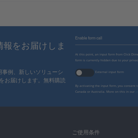
Enable form call
情報をお届けしま
At this point, an input form from Click Di
form is currently hidden due to your privac
使用事例、新しいソリューシ
External input form
をお届けします。無料購読
By activating the input form, you consent 
Canada or Australia. More on this in our
p
ご使用条件