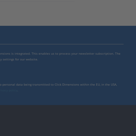
mensions is integrated. This enables us to process your newsletter subscription. The
y settings for our website.
to personal data being transmitted to Click Dimensions within the EU, in the USA,
rivacy policy
.