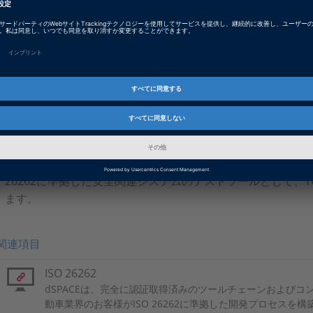
行する必要があります。HILシステムがハードウェアとソフ
両方を合わせて検証する必要があります。
ツールチェーン全体の適切性の確保：HILテストシステムの
定義したテスト方式の実装や意図したテストの実行において
あります。ISO 26262に適合するには、使用するソフトウ
自動車安全度水準（ASIL）に応じた必要なレベルの信頼性
必要です。dSPACEでは、ASIL AからASIL Dまでの安全
チェーンの適切性を証明するための分類手順や認定手順をサポ
化向けにAutomationDeskを提供しています。このソフトウェア
26262に準拠した安全関連システムのテストツールとして、T
ます。
関連項目
ISO 26262
dSPACEは、完全に認証取得済みのツールチェーンおよび
動車業界のお客様がISO 26262に準拠した開発プロセスを