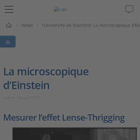
eil
News
l’Université de Stanford: La microscopique d’Ei
Solutions & Produits
Support
Magazine
La microscopique
d’Einstein
Société
Publié : 12 avril 2010
Carrières
Mesurer l’effet Lense-Thrigging