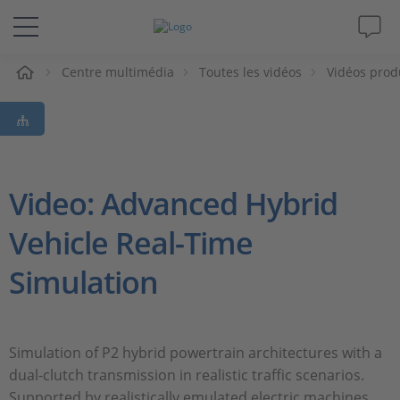
eil
Centre multimédia
Toutes les vidéos
Vidéos prod
Solutions & Produits
Support
Magazine
Video: Advanced Hybrid
Vehicle Real-Time
Société
Simulation
Carrières
Simulation of P2 hybrid powertrain architectures with a
dual-clutch transmission in realistic traffic scenarios.
Supported by realistically emulated electric machines