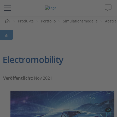
e
Produkte
Portfolio
Simulationsmodelle
Abstra
Lösungen & Produkte
Support
Videos
Electromobility
Magazin
Veröffentlicht:
Nov 2021
Unternehmen
Karriere