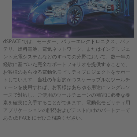
dSPACE では、モーター、パワーエレクトロニクス、バッ
テリ、燃料電池、電気ネットワーク、またはインテリジェ
ント充電システムなどのすべての分野において、数十年の
経験に基づいた完全なポートフォリオを提供することで、
お客様のあらゆる電動化モビリティプロジェクトをサポー
トしています。当社の革新的かつスケーラブルなツールチ
ェーンを使用すれば、お客様はあらゆる用途にシングルソ
ースで対応し、ご使用のツールチェーンの補完に必要な要
素を確実に入手することができます。電動化モビリティ用
アプリケーションの開発およびテスト向けのパートナーで
あるdSPACE にぜひご相談ください。