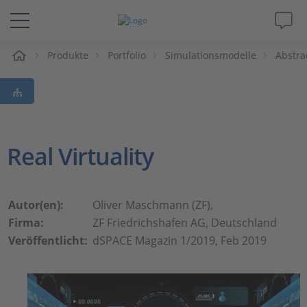
e
Produkte
Portfolio
Simulationsmodelle
Abstra
Lösungen & Produkte
Support
Videos
Real Virtuality
Magazin
Autor(en):
Oliver Maschmann (ZF),
Unternehmen
Firma:
ZF Friedrichshafen AG, Deutschland
Veröffentlicht:
dSPACE Magazin 1/2019, Feb 2019
Karriere