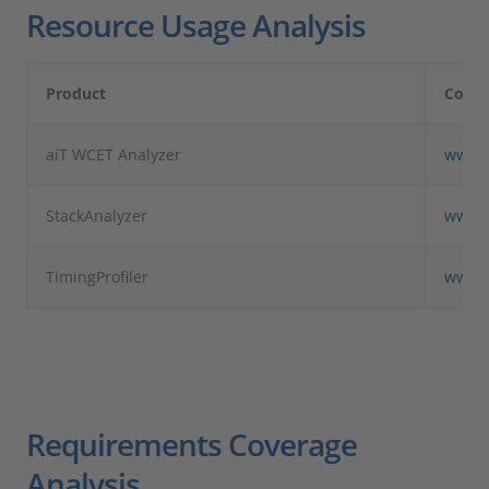
Resource Usage Analysis
Product
Comp
aiT WCET Analyzer
www.a
StackAnalyzer
www.a
TimingProfiler
www.a
Requirements Coverage
Analysis