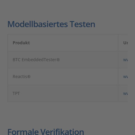
Modellbasiertes Testen
Produkt
Unte
BTC EmbeddedTester®
www.
Reactis®
www.r
TPT
www.p
Formale Verifikation