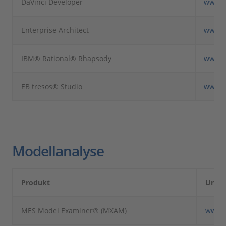
DaVinci Developer
www.v
Enterprise Architect
www.s
IBM® Rational® Rhapsody
www.i
EB tresos® Studio
www.e
Modellanalyse
Produkt
Unte
MES Model Examiner® (MXAM)
www.m