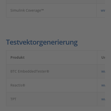
Simulink Coverage™
www.
Testvektorgenerierung
Produkt
Unte
BTC EmbeddedTester®
www.
Reactis®
www.r
TPT
www.p