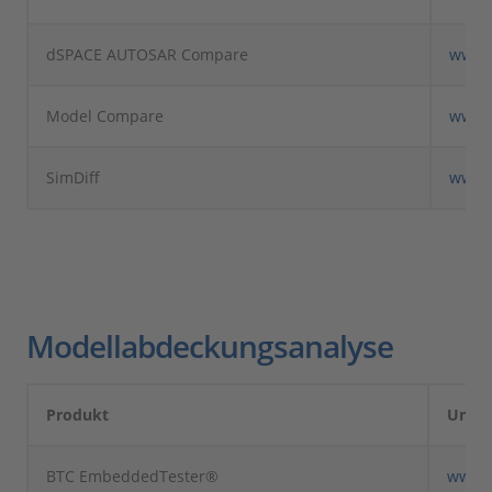
dSPACE AUTOSAR Compare
www.
Model Compare
www.
SimDiff
www.
Modellabdeckungsanalyse
Produkt
Unte
BTC EmbeddedTester®
www.