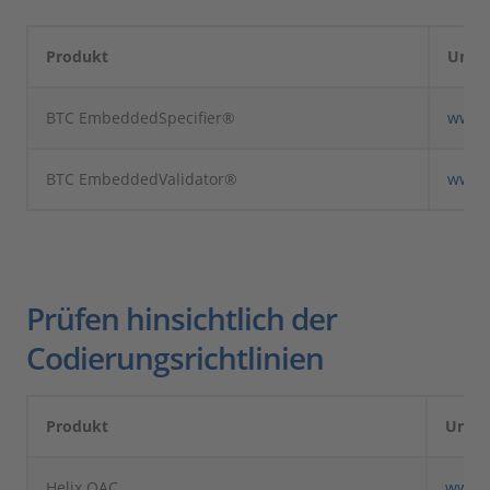
Produkt
Unte
BTC EmbeddedSpecifier®
www.
BTC EmbeddedValidator®
www.
Prüfen hinsichtlich der
Codierungsrichtlinien
Produkt
Unte
Helix QAC
www.p