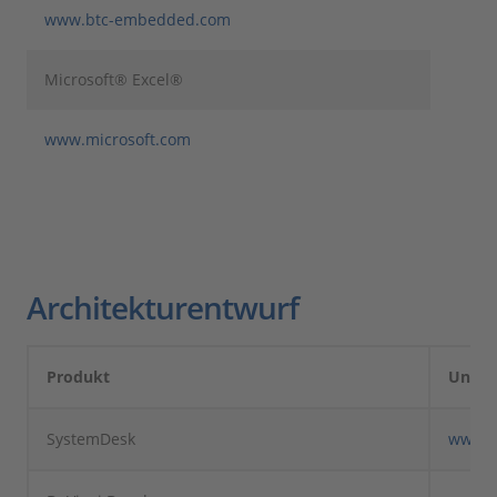
www.btc-embedded.com
Microsoft® Excel®
www.microsoft.com
Architekturentwurf
Produkt
Unte
SystemDesk
www.d