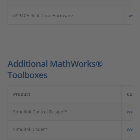
dSPACE Real-Time Hardware
www.
Additional MathWorks®
Toolboxes
Product
Comp
Simulink Control Design™
www.
Simulink Coder™
www.