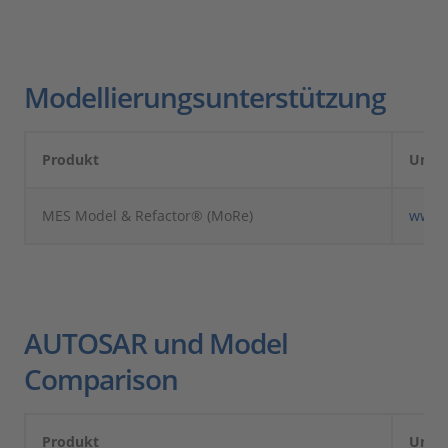
Modellierungsunterstützung
Produkt
Unte
MES Model & Refactor® (MoRe)
www.
AUTOSAR und Model
Comparison
Produkt
Unte