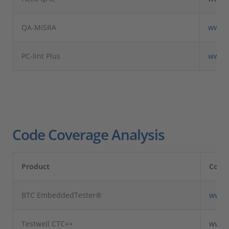
QA-MISRA
www.q
PC-lint Plus
www.
Code Coverage Analysis
Product
Comp
BTC EmbeddedTester®
www.
Testwell CTC++
www.v