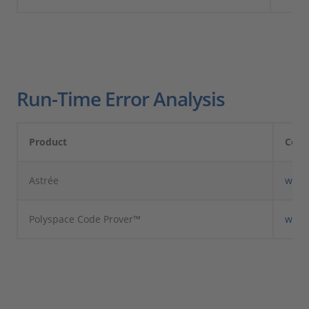
Run-Time Error Analysis
Product
Com
Astrée
www.
Polyspace Code Prover™
www.