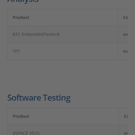
Product
Comp
BTC EmbeddedTester®
www.
TPT
www.p
Software Testing
Product
Com
dSPACE VEOS
www.