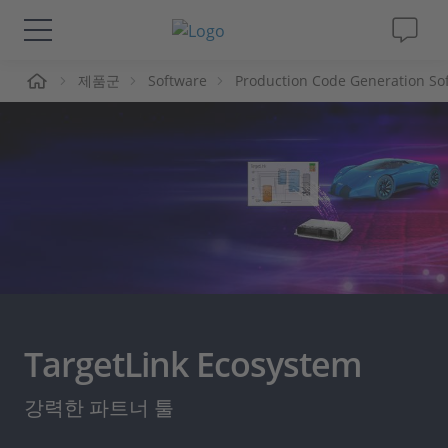
제품군
Software
Production Code Generation So
솔루션 및 제품
Support
동영상
Magazine
회사
TargetLink Ecosystem
인재채용
강력한 파트너 툴