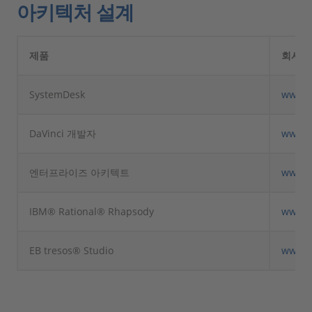
아키텍처 설계
제품
회사
SystemDesk
www.d
DaVinci 개발자
www.v
엔터프라이즈 아키텍트
www.s
IBM® Rational® Rhapsody
www.i
EB tresos® Studio
www.e