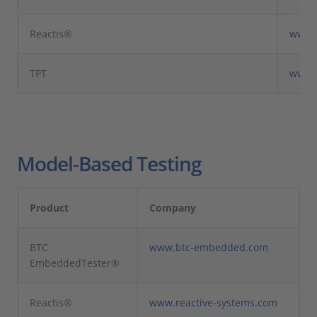
Reactis®
www.r
TPT
www.p
Model-Based Testing
Product
Company
BTC
www.btc-embedded.com
EmbeddedTester®
Reactis®
www.reactive-systems.com