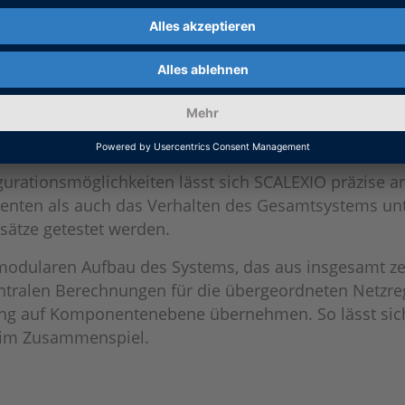
IO im Microgrid-Labor?
als zentrales Echtzeitsystem für Regelungsanwendun
orm führt Modelle komplexer Netzkomponenten in Echt
 emulierten Komponente entspricht. So kann sich beis
ende Ströme einspeisen.
gurationsmöglichkeiten lässt sich SCALEXIO präzise 
nten als auch das Verhalten des Gesamtsystems unt
sätze getestet werden.
n modularen Aufbau des Systems, das aus insgesamt z
ntralen Berechnungen für die übergeordneten Netzr
ung auf Komponentenebene übernehmen. So lässt sich
d im Zusammenspiel.