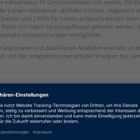
 Infrastruktur 16 Umrichterknoten mit jeweils 250 k
der Lasten realitätsnah abbilden können. Insgesamt st
r Quellen und 2 MVA für Lasten aufgeteilt werden kan
tze mit realen Leistungsflüssen getestet werden, 
raxisnahe Untersuchungen ermöglichen.
elungsebene und detaillierten Modellen entsteht so e
id, von der Integration erneuerbarer Energien bis zu