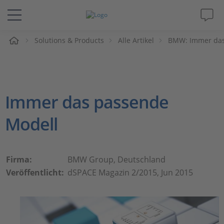
e
Solutions & Products
Alle Artikel
BMW: Immer das
Lösungen & Produkte
Support
Immer das passende
Videos
Modell
Magazin
Unternehmen
Firma:
BMW Group, Deutschland
Veröffentlicht:
dSPACE Magazin 2/2015, Jun 2015
Karriere