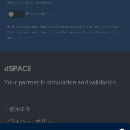
privacy settings for our website.
External input form
By activating the input form, you consent to personal data being transmitted to
Click Dimensions within the EU, in the USA, Canada or Australia. More on this in
our
privacy policy
.
Your partner in simulation and validation
ご使用条件
プライバシーポリシー