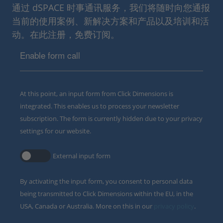
通过 dSPACE 时事通讯服务，我们将随时向您通报
当前的使用案例、新解决方案和产品以及培训和活
动。在此注册，免费订阅。
Enable form call
At this point, an input form from Click Dimensions is
integrated. This enables us to process your newsletter
subscription. The form is currently hidden due to your privacy
settings for our website.
External input form
By activating the input form, you consent to personal data
being transmitted to Click Dimensions within the EU, in the
USA, Canada or Australia. More on this in our
privacy policy
.