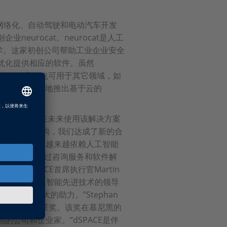
的网络化、自动驾驶和电动汽车开发
urocat。neurocat是人工
技术。这家初创公司帮助工业企业安全
优化提供相应的软件。虽然
的开发，但它们也可用于其它领域，如
PACE希望更快地推出基于云的
dkit”平台，并在未来使用该解决方案
通过这次部分收购，我们达成了新的合
在的解决方案越来越依赖人工智能
来，我们都希望通过咨询服务和软件解
dSPACE首席执行官Martin
e补充道：“我们是人工智能先进技术的领导
来说是很大的助力。”Stephan
0月28日获得愿景奖。该奖在慕尼黑的
公司和企业家。“dSPACE是伴