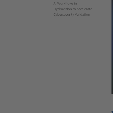
AI Workflows in
HydraVision to Accelerate
Cybersecurity Validation