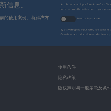
最新信息。
At this point, an input form from Click Di
form is currently hidden due to your privac
报当前的使用案例、新解决方
External input form
By activating the input form, you consent 
Canada or Australia. More on this in our
p
使用条件
隐私政策
版权声明与一般条款及条