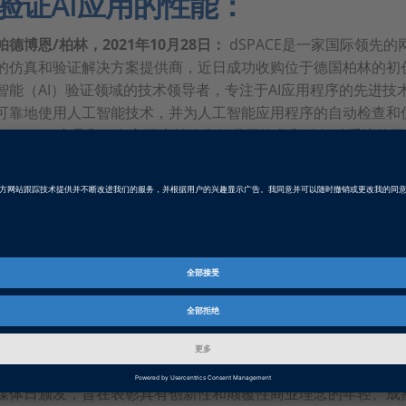
验证AI应用的性能：
帕德博恩/柏林，2021年10月28日：
dSPACE是一家国际领先
的仿真和验证解决方案提供商，近日成功收购位于德国柏林的初创企业ne
智能（AI）验证领域的技术领导者，专注于AI应用程序的先进
可靠地使用人工智能技术，并为人工智能应用程序的自动检查和
neurocat产品和服务主要支持汽车行业网络化和动驾驶系统
医疗、自动化和电信技术或金融。通过部分收购neurocat，dS
“aidkit”平台，并在未来使用该解决方案验证AI算法。
通过部分收购neurocat，dSPACE希望更快地推出基于云的“ai
验证AI算法。这对dSPACE和我们的客户都至关重要。因此，
作关系，并扩展了我们广泛的仿真和验证解决方案。因为我们现
技术。我们与neurocat 承担共同使命 。无论是现在还是未
决方案帮助技术专家和驾驶行业领导者们开发网络化和自动驾驶系统，”
Goetzeler解释道。neurocat联合创始人Stephan Hinz
者。我们正寻求加快我们的国际化进程，dSPACE的全球网络对我们
Hinze在2021年年中光荣卸任公司首席执行官，并于2021年1
媒体日颁发，旨在表彰具有创新性和颠覆性商业理念的年轻、成熟的