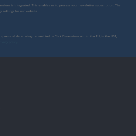
mensions is integrated. This enables us to process your newsletter subscription. The
y settings for our website.
to personal data being transmitted to Click Dimensions within the EU, in the USA,
rivacy policy
.
件