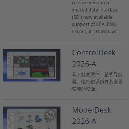
release version of
shared data interface
(SDI) now available;
support of SCALEXIO
Essential II Hardware
ControlDesk
2026-A
新支持的硬件；总线导航
器、电气错误仿真及变量
管理的增强。
ModelDesk
2026-A