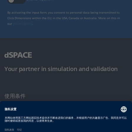
By activating the input form, you consent to personal data being transmitted to
Click Dimensions within the EU, in the USA, Canada or Australia. More on this in
our
privacy policy
.
Your partner in simulation and validation
使用条件
隐私政策
版权声明与一般条款及条件