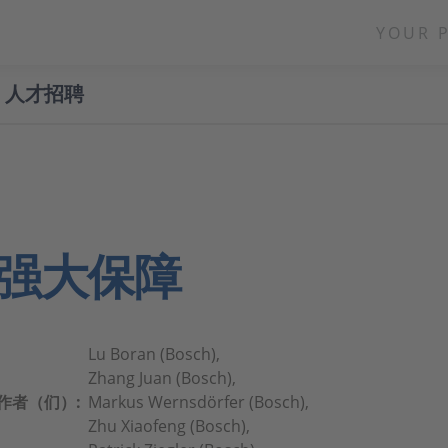
YOUR 
人才招聘
强大保障
Lu Boran (Bosch),
Zhang Juan (Bosch),
作者（们）:
Markus Wernsdörfer (Bosch),
Zhu Xiaofeng (Bosch),