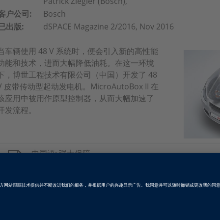
Patrick Ziegler (Bosch),
客户公司:
Bosch
已出版:
dSPACE Magazine 2/2016, Nov 2016
当车辆使用 48 V 系统时，便会引入新的高性能
功能和技术，进而大幅降低油耗。在这一环境
下，博世工程技术有限公司（中国）开发了 48
V 皮带传动型起动发电机。MicroAutoBox II 在
该应用中被用作原型控制器，从而大幅加速了
开发流程。
中国語: 强大保障
PDF, 5057 KB
德语: Für Spannung ist gesorgt
PDF, 3474 KB
英語: Power Guaranteed