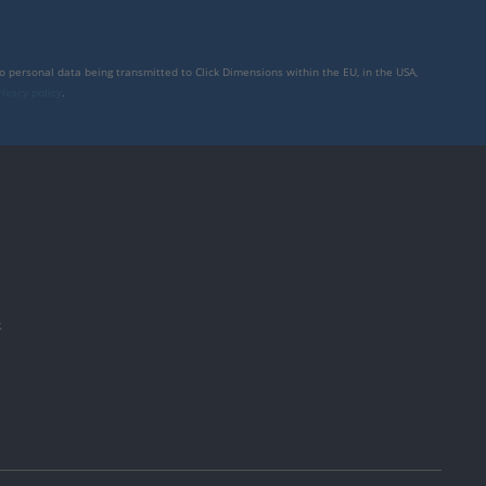
to personal data being transmitted to Click Dimensions within the EU, in the USA,
rivacy policy
.
件