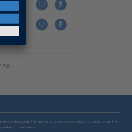
子产品。
mensions is integrated. This enables us to process your newsletter subscription. The
y settings for our website.